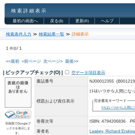
検 索 詳 細 表 示
最初の画面へ
戻る
更新
ヘルプ
(B)
(R)
検索条件入力
≫
検索結果一覧
≫
詳細表示
1
/ 1
件目
<<最初
<前ページ
次ページ>
最後>>
| ピックアップチェック(O) |
空データ項目表示
書誌番号
NJ00012355 (B001219
ﾋﾄはいつから人間になった
標題および責任表示
完全書名キーワード
ﾋﾄはいつから人間
巻冊次等
ISBN: 4794206836 
別画面でGoogleブ
ックスを表示しま
著者名
Leakey, Richard Erskin
す。