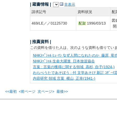
| 蔵書情報 |
非表示
請求記号
資料状況
配
図
469/LE／／01125730
配架
1996/03/13
開
| 推薦資料 |
この資料を借りた人は、次のような資料も借りてい
NHKｽﾍﾟｼｬﾙ ﾋｭｰﾏﾝ なぜ人間になれたのか 藤原, 竜
NHKｽﾍﾟｼｬﾙ 生命大躍進 日本放送協会
言葉 : 言葉の獲得に関する領域 高杉, 自子(1924-)
わらべうたであそぼう : 付 文学あそび 新訂 ｺﾀﾞｰ
内容研究 領域 言葉 横山, 正幸(1941-)
<<最初
<前ページ
次ページ>
最後>>