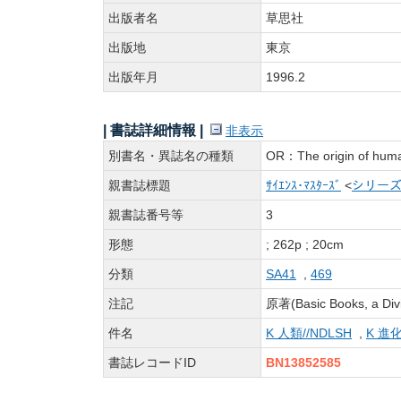
出版者名
草思社
出版地
東京
出版年月
1996.2
| 書誌詳細情報 |
非表示
別書名・異誌名の種類
OR：The origin of
親書誌標題
ｻｲｴﾝｽ･ﾏｽﾀｰｽﾞ
<
シリー
親書誌番号等
3
形態
; 262p ; 20cm
分類
SA41
,
469
注記
原著(Basic Books, a Divi
件名
K 人類//NDLSH
,
K 進化
書誌レコードID
BN13852585