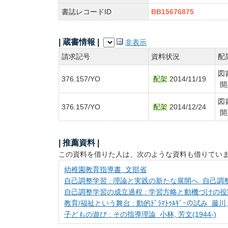
書誌レコードID
BB15676875
| 蔵書情報 |
非表示
請求記号
資料状況
配
図
376.157/YO
配架
2014/11/19
開
図
376.157/YO
配架
2014/12/24
開
| 推薦資料 |
この資料を借りた人は、次のような資料も借りてい
幼稚園教育指導書 文部省
自己調整学習 : 理論と実践の新たな展開へ 自己調
自己調整学習の成立過程 : 学習方略と動機づけの役割
教育/福祉という舞台 : 動的ﾄﾞﾗﾏﾄｩﾙｷﾞｰの試み 藤川, 
子どもの遊び : その指導理論 小林, 芳文(1944-)