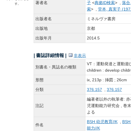
著者名
子
<
典拠ID検索
> ,
落合,
す。
索
> ,
堂本, 真実子 (1971
出版者名
ミネルヴァ書房
出版地
京都
出版年月
2014.5
| 書誌詳細情報 |
非表示
VT：運動発達と運動遊びの指導 :
別書名・異誌名の種類
children : develop child
形態
ix, 213p : 挿図 ; 26cm
分類
376.157
,
376.157
編著者以外の執筆者: 赤石
注記
児運動能力研究会 , 巻末資
よる
BSH 幼児教育//K
,
BSH
件名
能力//K