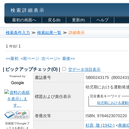
検 索 詳 細 表 示
最初の画面へ
戻る
更新
ヘルプ
(B)
(R)
検索条件入力
≫
検索結果一覧
≫
詳細表示
1
/ 1
件目
<<最初
<前ページ
次ページ>
最後>>
| ピックアップチェック(O) |
空データ項目表示
Powered by
書誌番号
SB00243175 (B002431
幼児期における運動発達
標題および責任表示
完全書名キーワード
幼児期における運動
巻冊次等
ISBN: 97846230702
別画面でGoogleブ
杉原, 隆 (1942-)
<
典拠I
ックスを表示しま