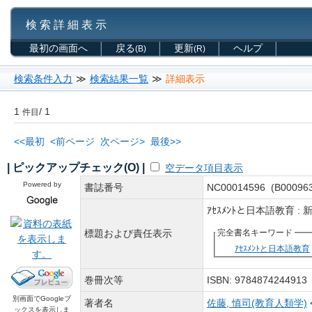
検 索 詳 細 表 示
最初の画面へ
戻る
更新
ヘルプ
(B)
(R)
検索条件入力
≫
検索結果一覧
≫
詳細表示
1
/ 1
件目
<<最初
<前ページ
次ページ>
最後>>
| ピックアップチェック(O) |
空データ項目表示
Powered by
書誌番号
NC00014596 (B00096
ｱｾｽﾒﾝﾄと日本語教育
標題および責任表示
完全書名キーワード
ｱｾｽﾒﾝﾄと日本語教育
巻冊次等
ISBN: 97848742449
別画面でGoogleブ
著者名
佐藤, 慎司(教育人類学)
ックスを表示しま