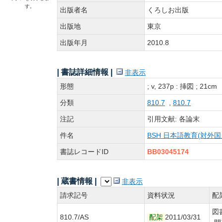
す。
出版者名
くろしお出版
出版地
東京
出版年月
2010.8
| 書誌詳細情報 |
非表示
形態
; v, 237p : 挿図 ; 21cm
分類
810.7
,
810.7
注記
引用文献: 各論末
件名
BSH 日本語教育(対外国人
書誌レコードID
BB03045174
| 蔵書情報 |
非表示
請求記号
資料状況
配
図
810.7/AS
配架
2011/03/31