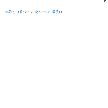
開
<<最初
<前ページ
次ページ>
最後>>