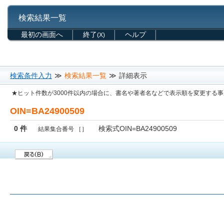
検索結果一覧
最初の画面へ
終了
ヘルプ
(X)
検索条件入力
≫
検索結果一覧
≫
詳細表示
★ヒット件数が3000件以内の場合に、書名や著者名などで表示順を変更する
OIN=BA24900509
0 件
検索式OIN=BA24900509
結果集合番号 ［］