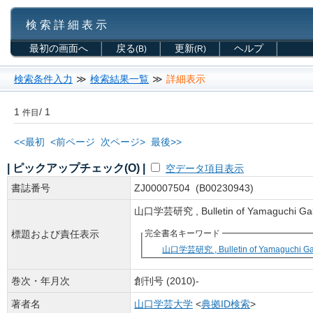
検 索 詳 細 表 示
最初の画面へ
戻る
更新
ヘルプ
(B)
(R)
検索条件入力
≫
検索結果一覧
≫
詳細表示
1
/ 1
件目
<<最初
<前ページ
次ページ>
最後>>
| ピックアップチェック(O) |
空データ項目表示
書誌番号
ZJ00007504 (B00230943)
山口学芸研究 , Bulletin of Yamaguchi G
標題および責任表示
完全書名キーワード
山口学芸研究 , Bulletin of Yamaguchi Gak
巻次・年月次
創刊号 (2010)-
著者名
山口学芸大学
<
典拠ID検索
>