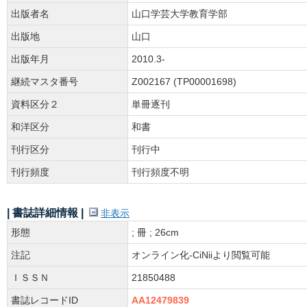
出版者名
山口学芸大学教育学部
出版地
山口
出版年月
2010.3-
継続マスタ番号
Z002167 (TP00001698)
資料区分２
単冊逐刊
和洋区分
和書
刊行区分
刊行中
刊行頻度
刊行頻度不明
| 書誌詳細情報 |
非表示
形態
; 冊 ; 26cm
注記
オンライン化-CiNiiより閲覧可能
ＩＳＳＮ
21850488
書誌レコードID
AA12479839